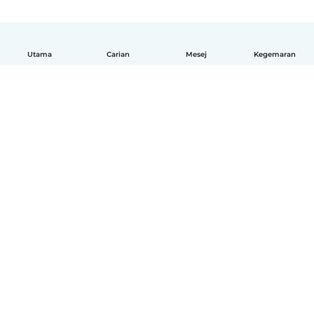
Utama
Carian
Mesej
Kegemaran
Melayu
Bagaimana ia berfungsi
Bantuan
Terma & Privasi
Harga
Butiran syarikat
Babysits for Work
Standard komuniti