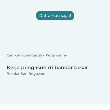
Daftarkan saya!
Cari kerja pengasuh
Kerja nanny
Kerja pengasuh di bandar besar
Bandar Seri Begawan