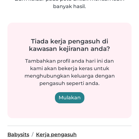
banyak hasil.
Tiada kerja pengasuh di
kawasan kejiranan anda?
Tambahkan profil anda hari ini dan
kami akan bekerja keras untuk
menghubungkan keluarga dengan
pengasuh seperti anda.
Mulakan
Babysits
Kerja pengasuh