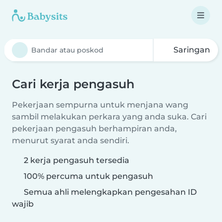
Saringan
Cari kerja pengasuh
Pekerjaan sempurna untuk menjana wang
sambil melakukan perkara yang anda suka. Cari
pekerjaan pengasuh berhampiran anda,
menurut syarat anda sendiri.
2 kerja pengasuh tersedia
100% percuma untuk pengasuh
Semua ahli melengkapkan pengesahan ID
wajib