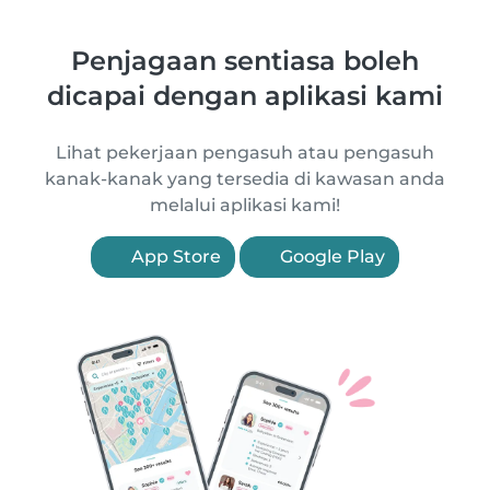
Penjagaan sentiasa boleh
dicapai dengan aplikasi kami
Lihat pekerjaan pengasuh atau pengasuh
kanak-kanak yang tersedia di kawasan anda
melalui aplikasi kami!
App Store
Google Play