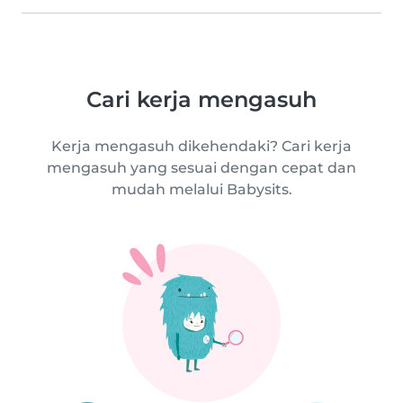
Cari kerja mengasuh
Kerja mengasuh dikehendaki? Cari kerja
mengasuh yang sesuai dengan cepat dan
mudah melalui Babysits.