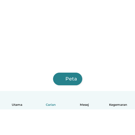
Peta
Utama
Carian
Mesej
Kegemaran