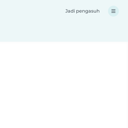
Jadi pengasuh