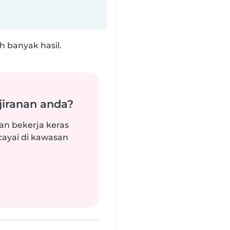
 banyak hasil.
jiranan anda?
an bekerja keras
ayai di kawasan