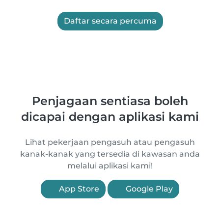
Daftar secara percuma
Penjagaan sentiasa boleh
dicapai dengan aplikasi kami
Lihat pekerjaan pengasuh atau pengasuh
kanak-kanak yang tersedia di kawasan anda
melalui aplikasi kami!
App Store
Google Play