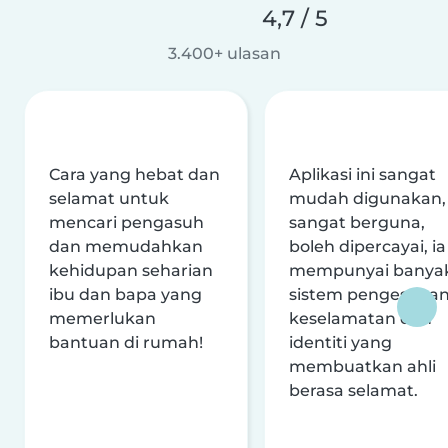
4,7 / 5
3.400+ ulasan
Cara yang hebat dan
Aplikasi ini sangat
selamat untuk
mudah digunakan,
mencari pengasuh
sangat berguna,
dan memudahkan
boleh dipercayai, ia
kehidupan seharian
mempunyai banya
ibu dan bapa yang
sistem pengesaha
memerlukan
keselamatan dan
bantuan di rumah!
identiti yang
membuatkan ahli
berasa selamat.