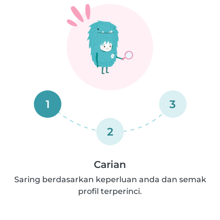
1
3
2
Carian
Saring berdasarkan keperluan anda dan semak
profil terperinci.