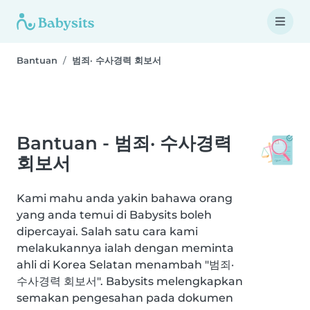
Bantuan
범죄· 수사경력 회보서
Bantuan - 범죄· 수사경력
회보서
Kami mahu anda yakin bahawa orang
yang anda temui di Babysits boleh
dipercayai. Salah satu cara kami
melakukannya ialah dengan meminta
ahli di Korea Selatan menambah "범죄·
수사경력 회보서". Babysits melengkapkan
semakan pengesahan pada dokumen