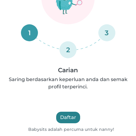
1
3
2
Carian
Saring berdasarkan keperluan anda dan semak
profil terperinci.
Daftar
Babysits adalah percuma untuk nanny!