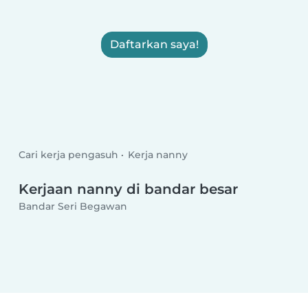
Daftarkan saya!
Cari kerja pengasuh
Kerja nanny
Kerjaan nanny di bandar besar
Bandar Seri Begawan