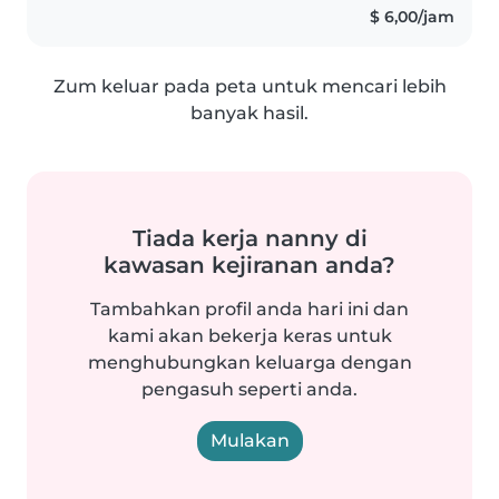
$ 6,00/jam
Zum keluar pada peta untuk mencari lebih
banyak hasil.
Tiada kerja nanny di
kawasan kejiranan anda?
Tambahkan profil anda hari ini dan
kami akan bekerja keras untuk
menghubungkan keluarga dengan
pengasuh seperti anda.
Mulakan