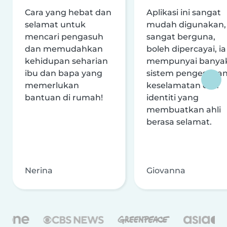
Cara yang hebat dan
Aplikasi ini sangat
selamat untuk
mudah digunakan,
mencari pengasuh
sangat berguna,
dan memudahkan
boleh dipercayai, ia
kehidupan seharian
mempunyai banya
ibu dan bapa yang
sistem pengesaha
memerlukan
keselamatan dan
bantuan di rumah!
identiti yang
membuatkan ahli
berasa selamat.
Nerina
Giovanna