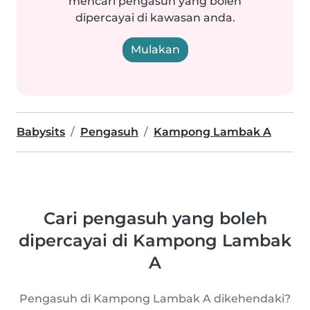
mencari pengasuh yang boleh
dipercayai di kawasan anda.
Mulakan
Babysits
Pengasuh
Kampong Lambak A
Cari pengasuh yang boleh
dipercayai di Kampong Lambak
A
Pengasuh di Kampong Lambak A dikehendaki?