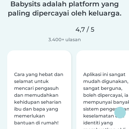
Babysits adalah platform yang
paling dipercayai oleh keluarga.
4,7 / 5
3.400+ ulasan
Cara yang hebat dan
Aplikasi ini sangat
selamat untuk
mudah digunakan,
mencari pengasuh
sangat berguna,
dan memudahkan
boleh dipercayai, ia
kehidupan seharian
mempunyai banya
ibu dan bapa yang
sistem pengesaha
memerlukan
keselamatan dan
bantuan di rumah!
identiti yang