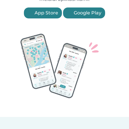
App Store
Google Play