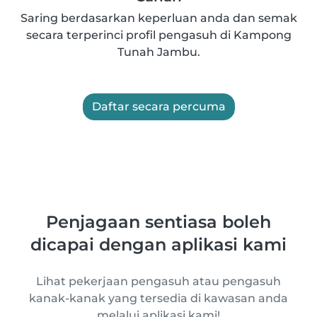
Saring berdasarkan keperluan anda dan semak
secara terperinci profil pengasuh di Kampong
Tunah Jambu.
Daftar secara percuma
Penjagaan sentiasa boleh
dicapai dengan aplikasi kami
Lihat pekerjaan pengasuh atau pengasuh
kanak-kanak yang tersedia di kawasan anda
melalui aplikasi kami!