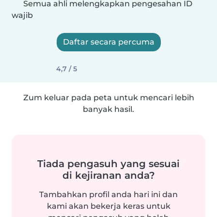
Semua ahli melengkapkan pengesahan ID
wajib
Daftar secara percuma
4,7 / 5
Zum keluar pada peta untuk mencari lebih
banyak hasil.
Tiada pengasuh yang sesuai
di kejiranan anda?
Tambahkan profil anda hari ini dan
kami akan bekerja keras untuk