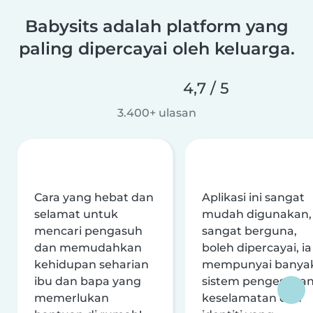
Babysits adalah platform yang
paling dipercayai oleh keluarga.
4,7 / 5
3.400+ ulasan
Cara yang hebat dan
Aplikasi ini sangat
selamat untuk
mudah digunakan,
mencari pengasuh
sangat berguna,
dan memudahkan
boleh dipercayai, ia
kehidupan seharian
mempunyai banya
ibu dan bapa yang
sistem pengesaha
memerlukan
keselamatan dan