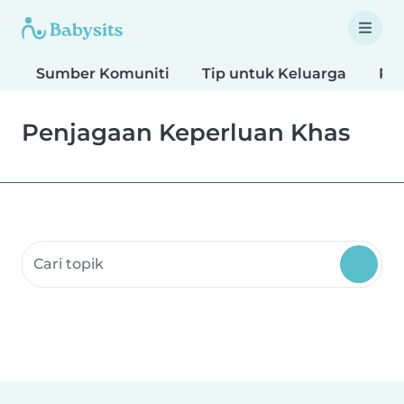
Sumber Komuniti
Tip untuk Keluarga
Pe
Penjagaan Keperluan Khas
Cari Sumber Komuniti